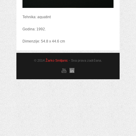
Tehnika: aquatint
Godina: 1992.
Dimenzije: 54.8 x 44.6 cm
© 2014
Žarko Smiljanic
- Sva prava zadržana.