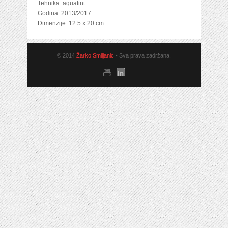
Tehnika: aquatint
Godina: 2013/2017
Dimenzije: 12.5 x 20 cm
© 2014
Žarko Smiljanic
- Sva prava zadržana.