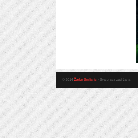
© 2014
Žarko Smiljanic
- Sva prava zadržana.