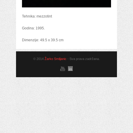
Tehnika: mezzotint
Godina: 1995.
Dimenzije: 49.5 x 39.5 cm
© 2014
Žarko Smiljanic
- Sva prava zadržana.